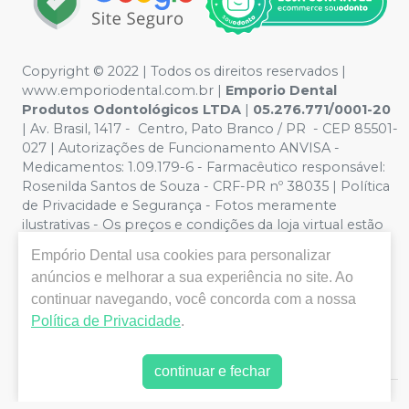
Copyright © 2022 | Todos os direitos reservados |
www.emporiodental.com.br
|
Emporio Dental
Produtos Odontológicos LTDA
|
05.276.771/0001-20
| Av. Brasil, 1417 - Centro, Pato Branco / PR - CEP 85501-
027 | Autorizações de Funcionamento ANVISA -
Medicamentos: 1.09.179-6 - Farmacêutico responsável:
Rosenilda Santos de Souza - CRF-PR nº 38035 | Política
de Privacidade e Segurança - Fotos meramente
ilustrativas - Os preços e condições da loja virtual estão
sujeitos a alterações. Em caso de divergência de preços
Empório Dental
usa cookies para personalizar
no site, o valor válido é o do Carrinho de Compra. Não
anúncios e melhorar a sua experiência no site. Ao
vendemos por atacado, por isso nos reservamos o
continuar navegando, você concorda com a nossa
direito de não atender compras de grandes volumes
pelo site.
Política de Privacidade
.
continuar e fechar
E-commerce produzido por
Sou Odonto Ecommerce
.