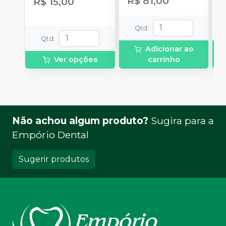
R$ 81,00
R$ 15,00
Qtd
:
Qtd
:
Adicionar ao
Ver opções
carrinho
Não achou algum produto?
Sugira para a
Empório Dental
Sugerir produtos