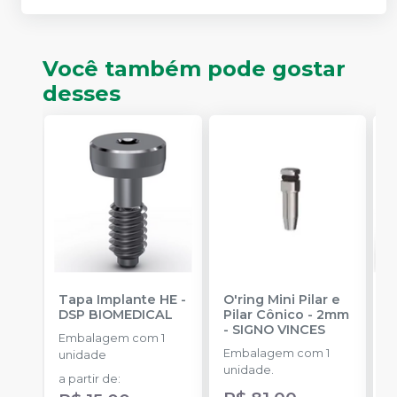
Você também pode gostar
desses
Tapa Implante HE
-
O'ring Mini Pilar e
M
DSP BIOMEDICAL
Pilar Cônico - 2mm
C
-
SIGNO VINCES
B
Embalagem com 1
Embalagem com 1
E
unidade
unidade.
u
a partir de
: