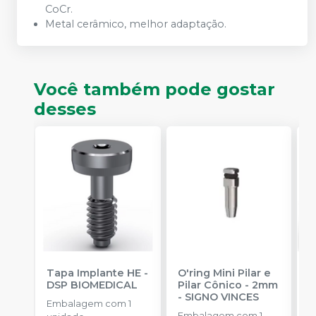
CoCr.
Metal cerâmico, melhor adaptação.
Você também pode gostar
desses
Tapa Implante HE
-
O'ring Mini Pilar e
M
DSP BIOMEDICAL
Pilar Cônico - 2mm
C
-
SIGNO VINCES
B
Embalagem com 1
Embalagem com 1
E