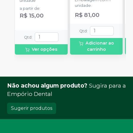
unidade
unidade.
u
a partir de
:
R$ 81,00
R$ 15,00
Qtd
:
Qtd
:
Adicionar ao
Ver opções
carrinho
Não achou algum produto?
Sugira para a
Empório Dental
Sugerir produtos