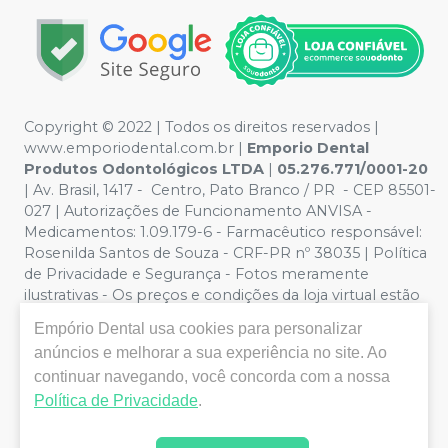
Copyright © 2022 | Todos os direitos reservados |
www.emporiodental.com.br
|
Emporio Dental
Produtos Odontológicos LTDA
|
05.276.771/0001-20
| Av. Brasil, 1417 - Centro, Pato Branco / PR - CEP 85501-
027 | Autorizações de Funcionamento ANVISA -
Medicamentos: 1.09.179-6 - Farmacêutico responsável:
Rosenilda Santos de Souza - CRF-PR nº 38035 | Política
de Privacidade e Segurança - Fotos meramente
ilustrativas - Os preços e condições da loja virtual estão
sujeitos a alterações. Em caso de divergência de preços
Empório Dental
usa cookies para personalizar
no site, o valor válido é o do Carrinho de Compra. Não
anúncios e melhorar a sua experiência no site. Ao
vendemos por atacado, por isso nos reservamos o
continuar navegando, você concorda com a nossa
direito de não atender compras de grandes volumes
pelo site.
Política de Privacidade
.