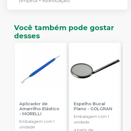
(limpeza + esterilização).
Você também pode gostar
desses
Aplicador de
Espelho Bucal
E
Amarrilho Elástico
Plano
-
GOLGRAN
F
-
MORELLI
Q
Embalagem com 1
Embalagem com 1
E
unidade
unidade
u
a partir de
: