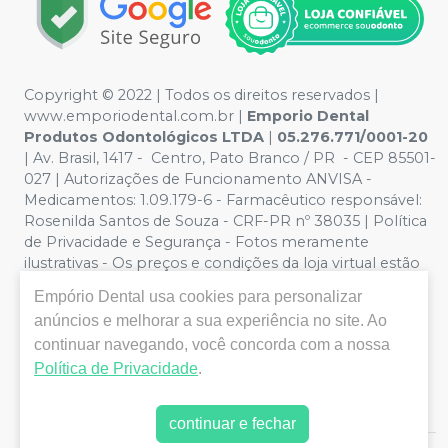
Copyright © 2022 | Todos os direitos reservados |
www.emporiodental.com.br
|
Emporio Dental
Produtos Odontológicos LTDA
|
05.276.771/0001-20
| Av. Brasil, 1417 - Centro, Pato Branco / PR - CEP 85501-
027 | Autorizações de Funcionamento ANVISA -
Medicamentos: 1.09.179-6 - Farmacêutico responsável:
Rosenilda Santos de Souza - CRF-PR nº 38035 | Política
de Privacidade e Segurança - Fotos meramente
ilustrativas - Os preços e condições da loja virtual estão
sujeitos a alterações. Em caso de divergência de preços
Empório Dental
usa cookies para personalizar
no site, o valor válido é o do Carrinho de Compra. Não
anúncios e melhorar a sua experiência no site. Ao
vendemos por atacado, por isso nos reservamos o
continuar navegando, você concorda com a nossa
direito de não atender compras de grandes volumes
pelo site.
Política de Privacidade
.
continuar e fechar