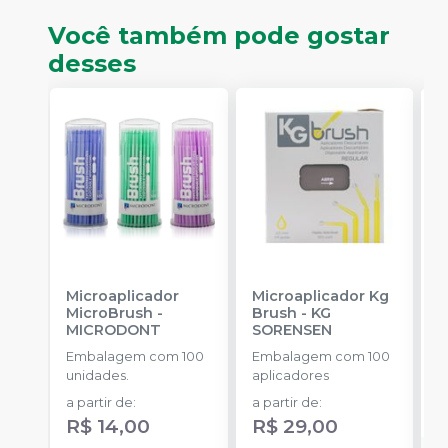
Você também pode gostar
desses
Microaplicador
Microaplicador Kg
B
MicroBrush
-
Brush
-
KG
D
MICRODONT
SORENSEN
I
B
Embalagem com 100
Embalagem com 100
E
unidades.
aplicadores
u
a partir de
:
a partir de
:
R
R$ 14,00
R$ 29,00