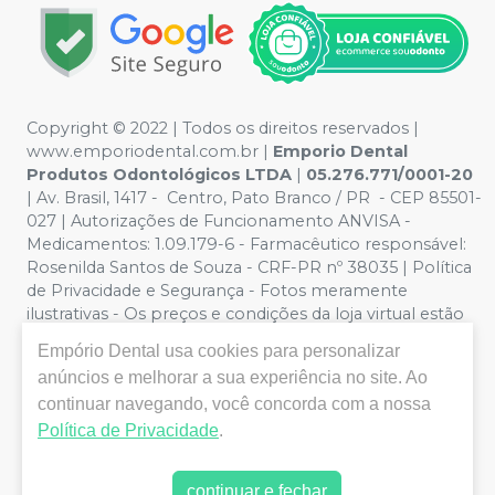
Copyright © 2022 | Todos os direitos reservados |
www.emporiodental.com.br
|
Emporio Dental
Produtos Odontológicos LTDA
|
05.276.771/0001-20
| Av. Brasil, 1417 - Centro, Pato Branco / PR - CEP 85501-
027 | Autorizações de Funcionamento ANVISA -
Medicamentos: 1.09.179-6 - Farmacêutico responsável:
Rosenilda Santos de Souza - CRF-PR nº 38035 | Política
de Privacidade e Segurança - Fotos meramente
ilustrativas - Os preços e condições da loja virtual estão
sujeitos a alterações. Em caso de divergência de preços
Empório Dental
usa cookies para personalizar
no site, o valor válido é o do Carrinho de Compra. Não
anúncios e melhorar a sua experiência no site. Ao
vendemos por atacado, por isso nos reservamos o
continuar navegando, você concorda com a nossa
direito de não atender compras de grandes volumes
pelo site.
Política de Privacidade
.
continuar e fechar