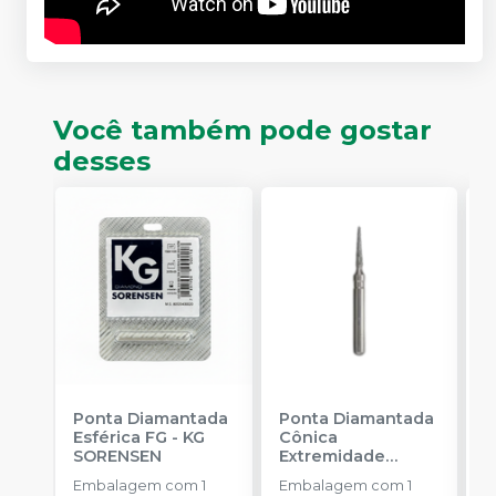
Você também pode gostar
desses
Ponta Diamantada
Ponta Diamantada
P
Esférica FG
-
KG
Cônica
I
SORENSEN
Extremidade
-
Arredondada FG
-
Embalagem com 1
Embalagem com 1
E
KG SORENSEN