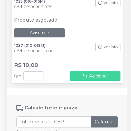
1035 (010-016M)
Ver info
Cód.
7899090810179
Produto esgotado
Avise-me
1037 (010-019M)
Ver info
Cód.
7899090810186
R$ 10,00
Adicionar
Qtd
:
Calcule frete e prazo
Calcular