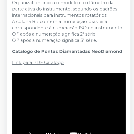
Organization) indica o modelo e o diâmetro da
parte ativa do instrumento, segundo os padrões
internacionais para instrumentos rotatórios.
A coluna BR contém a numeração brasileira
correspondente à numeração ISO do instrumento.
O ² após a numeração significa 2ª série.
O ³ após a numeração significa 3ª série.
Catálogo de Pontas Diamantadas NeoDiamond
Link para PDF Catálogo