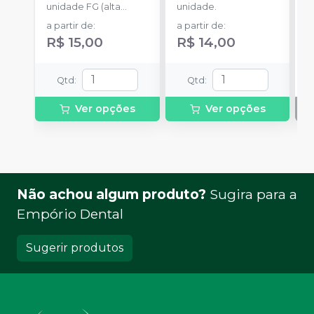
unidade FG (alta
unidade.
u
rotação).
a partir de
:
a partir de
:
R$ 15,00
R$ 14,00
Qtd
:
Qtd
:
Ver opções
Ver opções
Não achou algum produto?
Sugira para a
Empório Dental
Sugerir produtos