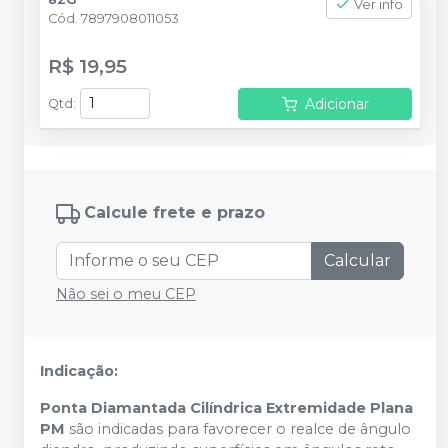
Ver info
Cód.
7897908011053
R$ 19,95
Adicionar
Qtd
:
Calcule frete e prazo
Calcular
Não sei o meu CEP
Indicação:
Ponta Diamantada Cilíndrica Extremidade Plana
PM
são indicadas para favorecer o realce de ângulo