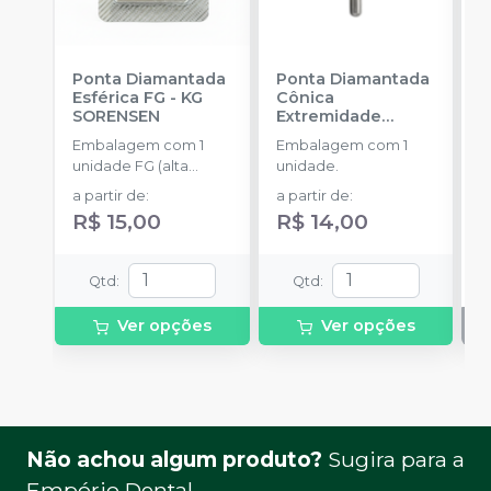
Ponta Diamantada
Ponta Diamantada
P
Esférica FG
-
KG
Cônica
I
SORENSEN
Extremidade
-
Arredondada FG
-
Embalagem com 1
Embalagem com 1
E
KG SORENSEN
unidade FG (alta
unidade.
u
rotação).
a partir de
:
a partir de
:
R$ 15,00
R$ 14,00
Qtd
:
Qtd
:
Ver opções
Ver opções
Não achou algum produto?
Sugira para a
Empório Dental