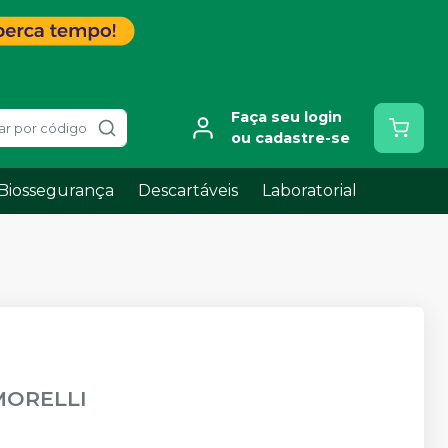
Faça seu login
ar por código
ou cadastre-se
Biossegurança
Descartáveis
Laboratorial
MORELLI