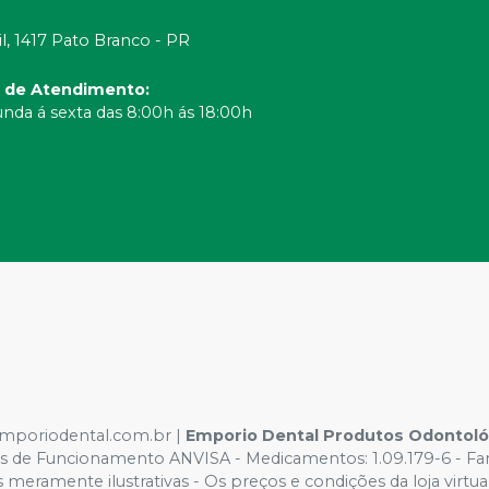
il, 1417 Pato Branco - PR
o de Atendimento
:
nda á sexta das 8:00h ás 18:00h
poriodental.com.br
|
Emporio Dental Produtos Odontol
es de Funcionamento ANVISA - Medicamentos: 1.09.179-6 - Fa
 meramente ilustrativas - Os preços e condições da loja virtua