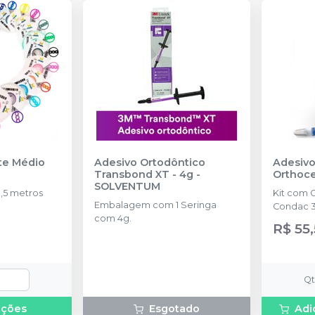
nte Médio
Adesivo Ortodôntico
Adesivo
Transbond XT - 4g
-
Orthoc
SOLVENTUM
,5 metros
Kit com 
Embalagem com 1 Seringa
Condac 3
com 4g.
R$ 55
Q
pções
Esgotado
Adi