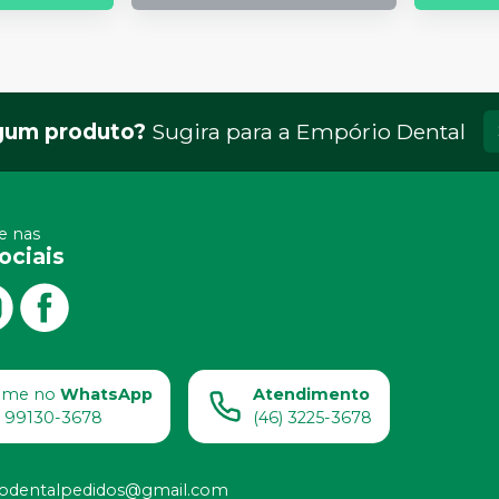
gum produto?
Sugira para a
Empório Dental
 nas
ociais
ame no
WhatsApp
Atendimento
) 99130-3678
(46) 3225-3678
odentalpedidos@gmail.com