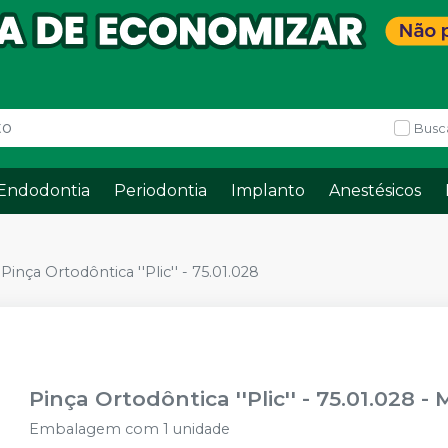
Busc
Endodontia
Periodontia
Implanto
Anestésicos
Pinça Ortodôntica ''Plic'' - 75.01.028
Pinça Ortodôntica ''Plic'' - 75.01.028
-
Embalagem com 1 unidade