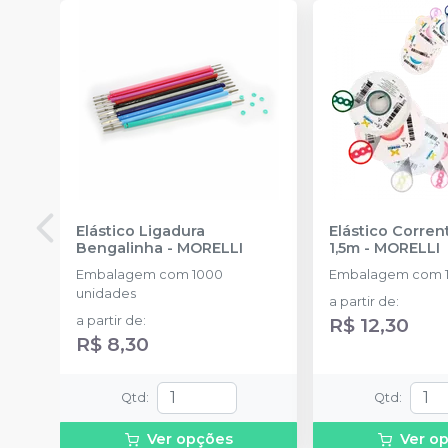
Elástico Ligadura
Elástico Corre
Bengalinha
-
MORELLI
1,5m
-
MORELLI
Embalagem com 1000
Embalagem com 1
unidades
a partir de
:
a partir de
:
R$ 12,30
R$ 8,30
Qtd
:
Qtd
:
Ver opções
Ver o