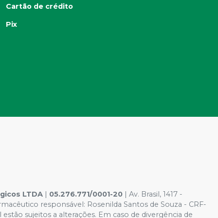
Cartão de crédito
Pix
ógicos LTDA
|
05.276.771/0001-20
| Av. Brasil, 1417 -
rmacêutico responsável: Rosenilda Santos de Souza - CRF-
l estão sujeitos a alterações. Em caso de divergência de