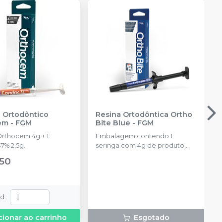
 Ortodôntico
Resina Ortodôntica Ortho
em
-
FGM
Bite Blue
-
FGM
Orthocem 4g + 1
Embalagem contendo 1
7% 2,5g.
seringa com 4g de produto
disponível na cor azul.
,50
td
:
cionar ao carrinho
Esgotado