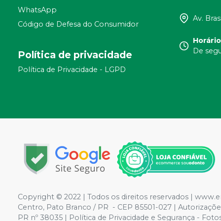
WhatsApp
Av. Bras
Código de Defesa do Consumidor
Horári
De segu
Política de privacidade
Política de Privacidade - LGPD
Copyright © 2022 | Todos os direitos reservados |
www.em
Centro, Pato Branco / PR - CEP 85501-027 | Autorizaçõ
PR nº 38035 | Política de Privacidade e Segurança - Fotos