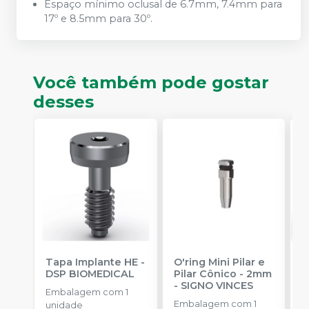
Espaço mínimo oclusal de 6.7mm, 7.4mm para
17º e 8.5mm para 30º.
Você também pode gostar
desses
Tapa Implante HE
-
O'ring Mini Pilar e
M
DSP BIOMEDICAL
Pilar Cônico - 2mm
C
-
SIGNO VINCES
B
Embalagem com 1
Embalagem com 1
E
unidade