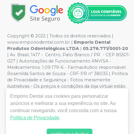
Copyright © 2022 | Todos os direitos reservados |
www.emporiodental.com.br
|
Emporio Dental
Produtos Odontológicos LTDA
|
05.276.771/0001-20
| Av. Brasil, 1417 - Centro, Pato Branco / PR - CEP 85501-
027 | Autorizações de Funcionamento ANVISA -
Medicamentos: 1.09.179-6 - Farmacêutico responsável:
Rosenilda Santos de Souza - CRF-PR nº 38035 | Política
de Privacidade e Segurança - Fotos meramente
ilustrativas - Os preços e condições da loja virtual estão
sujeitos a alterações. Em caso de divergência de preços
Empório Dental
usa cookies para personalizar
no site, o valor válido é o do Carrinho de Compra. Não
anúncios e melhorar a sua experiência no site. Ao
vendemos por atacado, por isso nos reservamos o
continuar navegando, você concorda com a nossa
direito de não atender compras de grandes volumes
pelo site.
Política de Privacidade
.