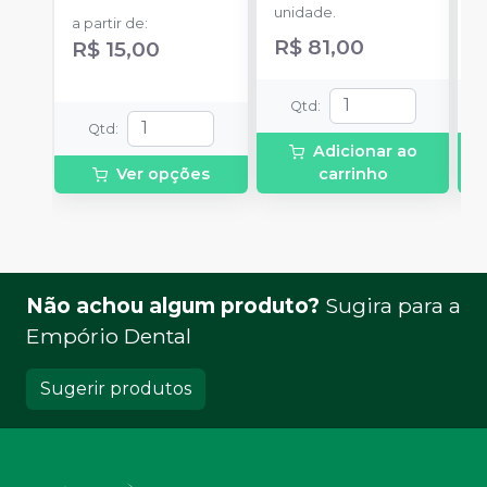
unidade.
u
a partir de
:
R$ 81,00
R$ 15,00
Qtd
:
Qtd
:
Adicionar ao
Ver opções
carrinho
Não achou algum produto?
Sugira para a
Empório Dental
Sugerir produtos