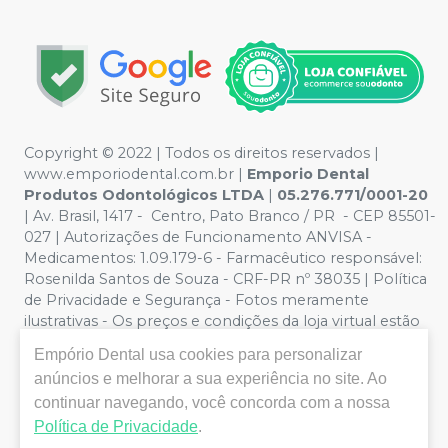
Copyright © 2022 | Todos os direitos reservados |
www.emporiodental.com.br
|
Emporio Dental
Produtos Odontológicos LTDA
|
05.276.771/0001-20
| Av. Brasil, 1417 - Centro, Pato Branco / PR - CEP 85501-
027 | Autorizações de Funcionamento ANVISA -
Medicamentos: 1.09.179-6 - Farmacêutico responsável:
Rosenilda Santos de Souza - CRF-PR nº 38035 | Política
de Privacidade e Segurança - Fotos meramente
ilustrativas - Os preços e condições da loja virtual estão
sujeitos a alterações. Em caso de divergência de preços
Empório Dental
usa cookies para personalizar
no site, o valor válido é o do Carrinho de Compra. Não
anúncios e melhorar a sua experiência no site. Ao
vendemos por atacado, por isso nos reservamos o
continuar navegando, você concorda com a nossa
direito de não atender compras de grandes volumes
pelo site.
Política de Privacidade
.