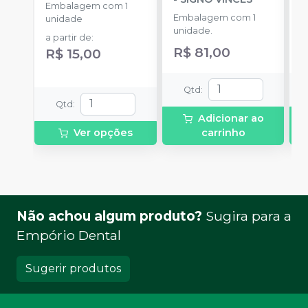
Embalagem com 1
Embalagem com 1
E
unidade
unidade.
u
a partir de
:
R$ 81,00
R$ 15,00
Qtd
:
Qtd
:
Adicionar ao
Ver opções
carrinho
Não achou algum produto?
Sugira para a
Empório Dental
Sugerir produtos