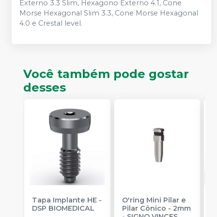
Externo 3.3 Slim, Hexagono Externo 4.1, Cone
Morse Hexagonal Slim 3.3, Cone Morse Hexagonal
4.0 e Crestal level.
Você também pode gostar
desses
Tapa Implante HE
-
O'ring Mini Pilar e
M
DSP BIOMEDICAL
Pilar Cônico - 2mm
C
-
SIGNO VINCES
B