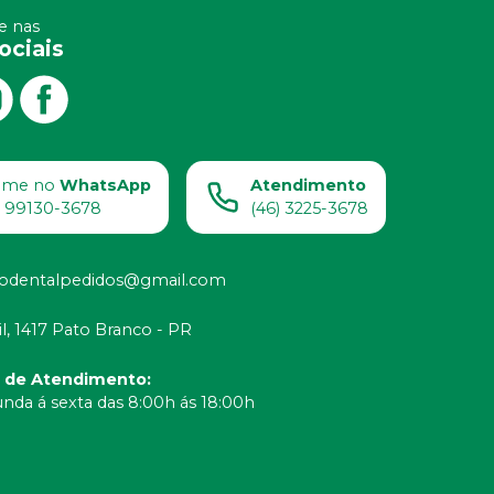
 nas
ociais
ame no
WhatsApp
Atendimento
) 99130-3678
(46) 3225-3678
odentalpedidos@gmail.com
il, 1417 Pato Branco - PR
o de Atendimento
:
nda á sexta das 8:00h ás 18:00h