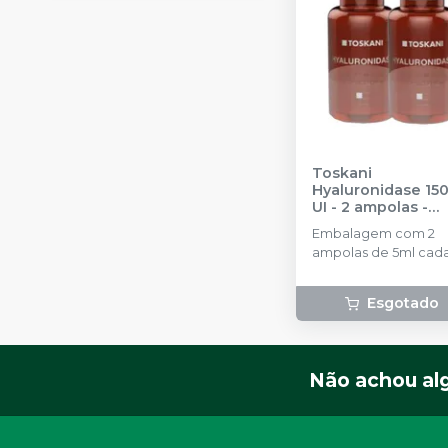
Toskani
Hyaluronidase 15
UI - 2 ampolas
-
TOSKANI
Embalagem com 2
ampolas de 5ml cada
Esgotado
Não achou al