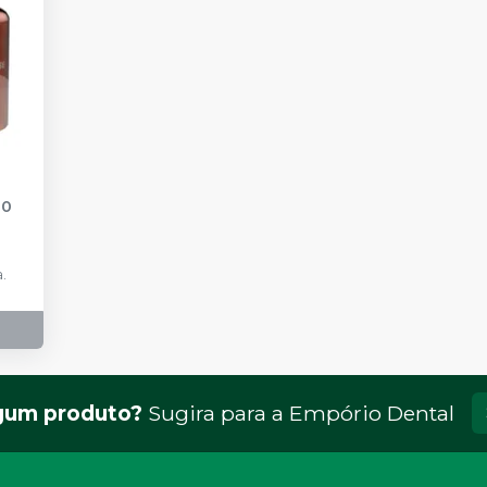
00
.
gum produto?
Sugira para a
Empório Dental