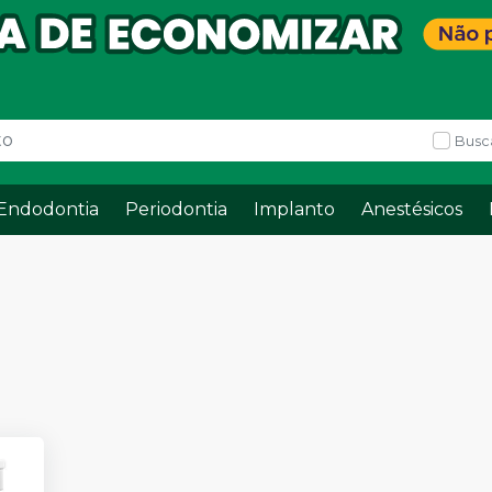
Busc
Endodontia
Periodontia
Implanto
Anestésicos