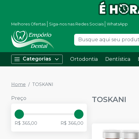
Melhores Ofertas
Siga-nos nas Redes Sociais
WhatsApp
Categorias
Ortodontia
Dentística
Home
TOSKANI
TOSKANI
Preço
R$ 365,00
R$ 366,00