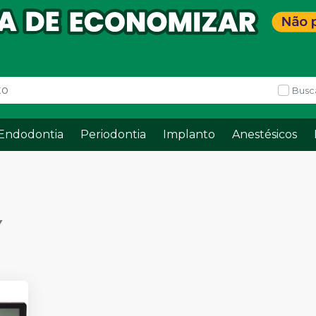
Busc
Endodontia
Periodontia
Implanto
Anestésicos
Y