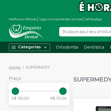
Melhores Ofertas
Siga-nos nas Redes Sociais
WhatsApp
Categorias
Ortodontia
Dentística
Home
SUPERMEDY
SUPERMED
Preço
R$ 150,00
R$ 151,00