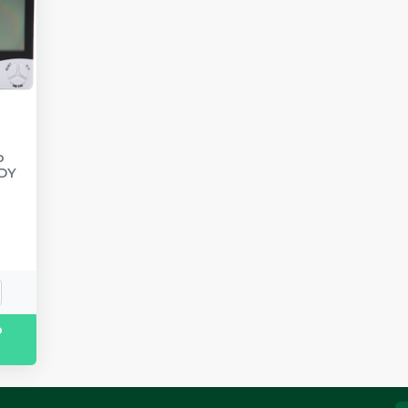
o
DY
o