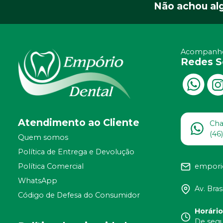
Não achou al
Acompanhe
Redes S
Atendimento ao Cliente
Ch
(46
Quem somos
Política de Entrega e Devolução
Política Comercial
empori
WhatsApp
Av. Bras
Código de Defesa do Consumidor
Horári
De segu