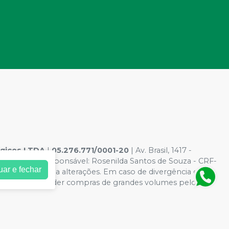
ógicos LTDA
|
05.276.771/0001-20
| Av. Brasil, 1417 -
rmacêutico responsável: Rosenilda Santos de Souza - CRF-
uar e fechar
l estão sujeitos a alterações. Em caso de divergência de
ito de não atender compras de grandes volumes pelo site.