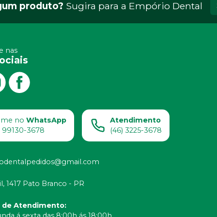
gum produto?
Sugira para a
Empório Dental
 nas
ociais
ame no
WhatsApp
Atendimento
) 99130-3678
(46) 3225-3678
odentalpedidos@gmail.com
il, 1417 Pato Branco - PR
o de Atendimento
:
nda á sexta das 8:00h ás 18:00h