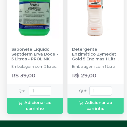
Sabonete Líquido
Detergente
Septderm Erva Doce -
Enzimático Zymedet
5 Litros
-
PROLINK
Gold 5 Enzimas 1 Litro
-
PROLINK
Embalagem com 5 litros.
Embalagem com 1 Litro
R$ 39,00
R$ 29,00
Qtd
:
Qtd
:
Adicionar ao
Adicionar ao
carrinho
carrinho