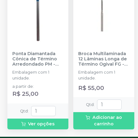
Ponta Diamantada
Broca Multilaminada
Cônica de Término
12 Lâminas Longa de
Arredondado PM
-
Término Ogival FG -
JOTA
N° C48L
-
JOTA
Embalagem com 1
Embalagem com 1
unidade.
unidade.
a partir de
:
R$ 55,00
R$ 25,00
Qtd
:
Qtd
:
Adicionar ao
Ver opções
carrinho