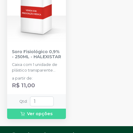
Soro Fisiológico 0,9%
- 250ML
-
HALEXISTAR
Caixa com 1 unidade de
plástico transparente
com 250ML.
a partir de
:
R$ 11,00
Qtd
:
Ver opções