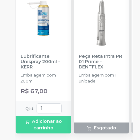
Lubrificante
Peça Reta Intra PR
C
Unispray 200ml
-
01 Prime
-
T
KERR
DENTFLEX
E
Embalagem com
Embalagem com 1
c
200ml
unidade.
a
r
R$ 67,00
m
Qtd
:
Adicionar ao
carrinho
Esgotado