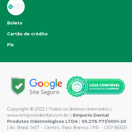
Boleto
Cartão de crédito
Pix
Copyright © 2022 | Todos os direitos reservados |
www.emporiodental.com.br
|
Emporio Dental
Produtos Odontológicos LTDA
|
05.276.771/0001-20
| Av. Brasil, 1417 - Centro, Pato Branco / PR - CEP 85501-