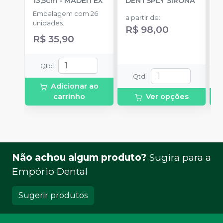
13,5cm
-
MADEITEX
DENTSPLY SIRONA
S
Embalagem com 26
E
a partir de
:
unidades.
u
R$ 98,00
R$ 35,90
a
R
Qtd
:
Qtd
:
Adicionar ao
carrinho
Ver opções
Não achou algum produto?
Sugira para a
Empório Dental
Sugerir produtos