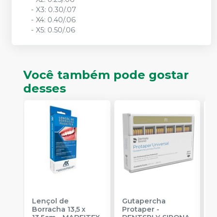
- X3: 0.30/.07
- X4: 0.40/.06
- X5: 0.50/.06
Você também pode gostar
desses
Lençol de
Gutapercha
L
Borracha 13,5 x
Protaper
-