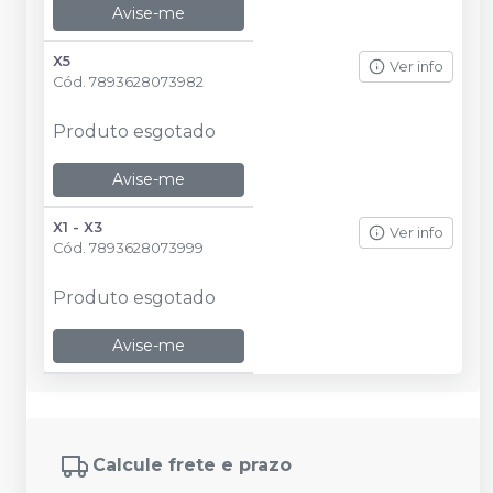
Avise-me
X5
Ver info
Cód.
7893628073982
Produto esgotado
Avise-me
X1 - X3
Ver info
Cód.
7893628073999
Produto esgotado
Avise-me
Calcule frete e prazo