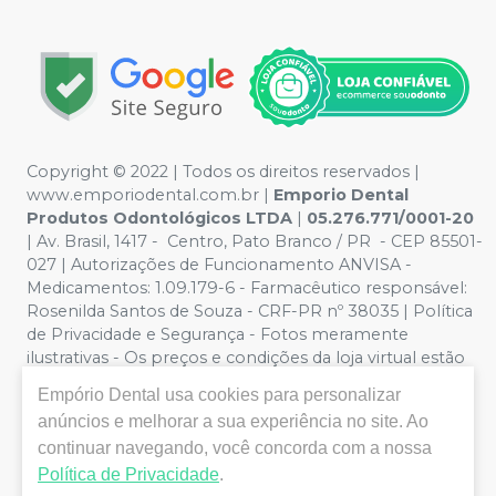
Copyright © 2022 | Todos os direitos reservados |
www.emporiodental.com.br
|
Emporio Dental
Produtos Odontológicos LTDA
|
05.276.771/0001-20
| Av. Brasil, 1417 - Centro, Pato Branco / PR - CEP 85501-
027 | Autorizações de Funcionamento ANVISA -
Medicamentos: 1.09.179-6 - Farmacêutico responsável:
Rosenilda Santos de Souza - CRF-PR nº 38035 | Política
de Privacidade e Segurança - Fotos meramente
ilustrativas - Os preços e condições da loja virtual estão
sujeitos a alterações. Em caso de divergência de preços
Empório Dental
usa cookies para personalizar
no site, o valor válido é o do Carrinho de Compra. Não
anúncios e melhorar a sua experiência no site. Ao
vendemos por atacado, por isso nos reservamos o
continuar navegando, você concorda com a nossa
direito de não atender compras de grandes volumes
pelo site.
Política de Privacidade
.