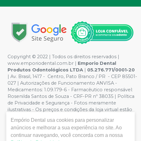
Copyright © 2022 | Todos os direitos reservados |
www.emporiodental.com.br
|
Emporio Dental
Produtos Odontológicos LTDA
|
05.276.771/0001-20
| Av. Brasil, 1417 - Centro, Pato Branco / PR - CEP 85501-
027 | Autorizações de Funcionamento ANVISA -
Medicamentos: 1.09.179-6 - Farmacêutico responsável:
Rosenilda Santos de Souza - CRF-PR nº 38035 | Política
de Privacidade e Segurança - Fotos meramente
ilustrativas - Os preços e condições da loja virtual estão
sujeitos a alterações. Em caso de divergência de preços
Empório Dental
usa cookies para personalizar
no site, o valor válido é o do Carrinho de Compra. Não
anúncios e melhorar a sua experiência no site. Ao
vendemos por atacado, por isso nos reservamos o
continuar navegando, você concorda com a nossa
direito de não atender compras de grandes volumes