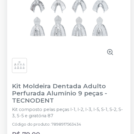
Kit Moldeira Dentada Adulto
Perfurada Alumínio 9 peças
-
TECNODENT
Kit composto pelas peças I-1, I-2, I-3, I-5, S-1, S-2, S-
3, S-5 e giratória 87
Código do produto
:
7898917563434