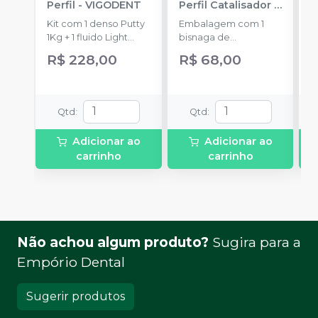
Perfil
-
VIGODENT
Perfil Catalisador
-
D
VIGODENT
R
Kit com 1 denso Putty
Embalagem com 1
E
S
1Kg + 1 fluido Light
bisnaga de
p
Body 120g + 1
catalisador com 50g.
c
R$ 228,00
R$ 68,00
catalisador 60ml.
c
Qtd
:
Qtd
:
Adicionar ao
Adicionar ao
carrinho
carrinho
Não achou algum produto?
Sugira para a
Empório Dental
Sugerir produtos