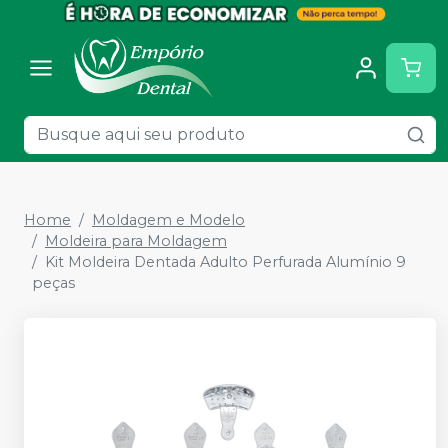
Home
Moldagem e Modelo
Moldeira para Moldagem
Kit Moldeira Dentada Adulto Perfurada Alumínio 9
peças