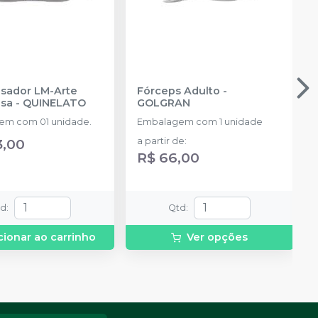
sador LM-Arte
Fórceps Adulto
-
sa
-
QUINELATO
GOLGRAN
em com 01 unidade.
Embalagem com 1 unidade
3,00
a partir de
:
R$ 66,00
td
:
Qtd
:
cionar ao carrinho
Ver opções