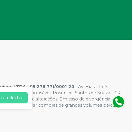
ógicos LTDA
|
05.276.771/0001-20
| Av. Brasil, 1417 -
rmacêutico responsável: Rosenilda Santos de Souza - CRF-
uar e fechar
l estão sujeitos a alterações. Em caso de divergência de
ito de não atender compras de grandes volumes pelo site.