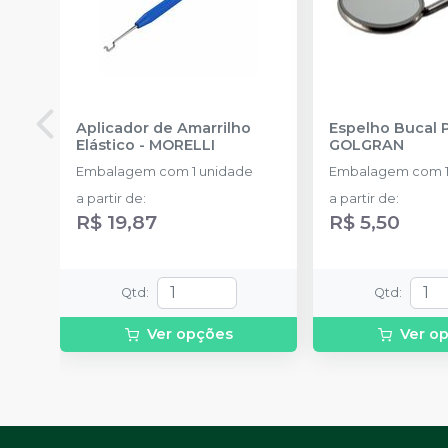
Aplicador de Amarrilho
Espelho Bucal 
Elástico
-
MORELLI
GOLGRAN
Embalagem com 1 unidade
Embalagem com 1
a partir de
:
a partir de
:
R$ 19,87
R$ 5,50
Qtd
:
Qtd
:
Ver opções
Ver o