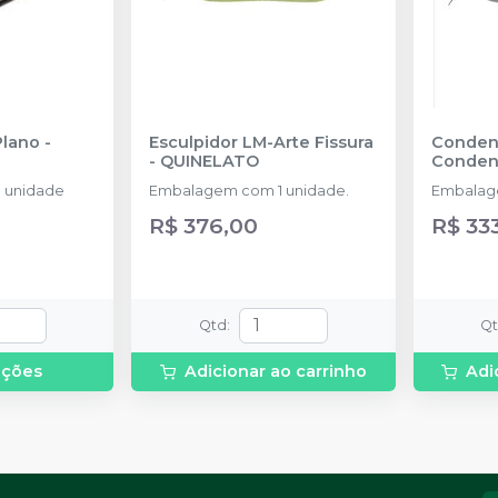
Plano
-
Esculpidor LM-Arte Fissura
Conden
-
QUINELATO
Conden
 unidade
Embalagem com 1 unidade.
Embalag
R$ 376,00
R$ 33
Qtd
:
Q
pções
Adicionar ao carrinho
Adi