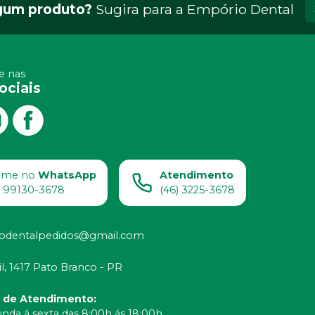
gum produto?
Sugira para a
Empório Dental
 nas
ociais
ame no
WhatsApp
Atendimento
) 99130-3678
(46) 3225-3678
odentalpedidos@gmail.com
il, 1417 Pato Branco - PR
o de Atendimento
:
nda á sexta das 8:00h ás 18:00h