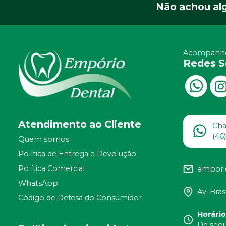
Não achou al
Acompanhe
Redes S
Atendimento ao Cliente
Ch
(46
Quem somos
Política de Entrega e Devolução
Política Comercial
empori
WhatsApp
Av. Bras
Código de Defesa do Consumidor
Horári
De segu