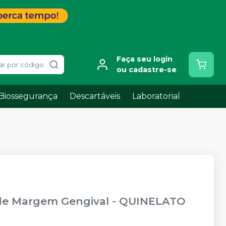
Faça seu login
ar por código
ou cadastre-se
Biossegurança
Descartáveis
Laboratorial
 de Margem Gengival
-
QUINELATO