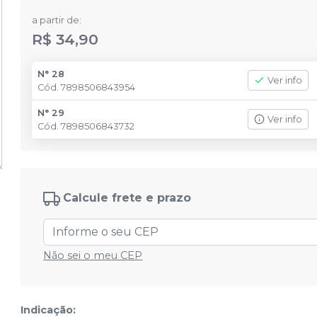
a partir de:
R$ 34,90
N° 28
Ver info
Cód.
7898506843954
N° 29
Ver info
Cód.
7898506843732
Calcule frete e prazo
Não sei o meu CEP
Indicação: