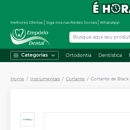
Melhores Ofertas
Siga-nos nas Redes Sociais
WhatsApp
Categorias
Ortodontia
Dentística
Home
Instrumentais
Cortante
Cortante de Blac