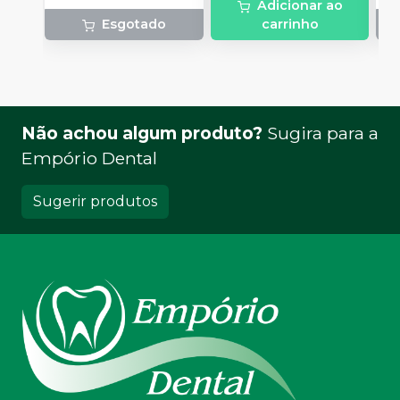
Adicionar ao
M
Esgotado
carrinho
R
K
P
Não achou algum produto?
Sugira para a
Empório Dental
Sugerir produtos