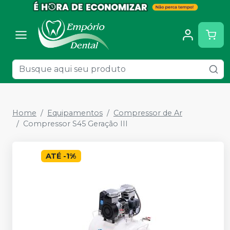
Home
Equipamentos
Compressor de Ar
Compressor S45 Geração III
ATÉ
-
1
%