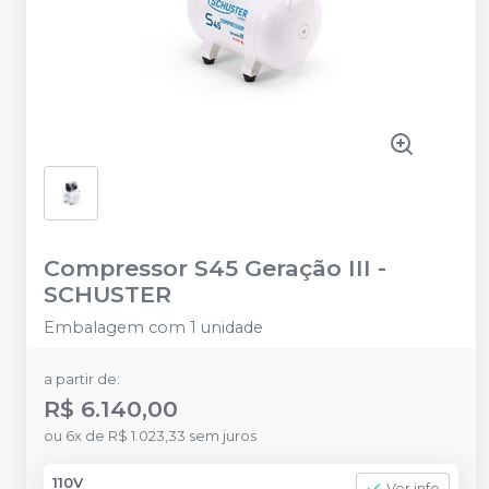
Compressor S45 Geração III
-
SCHUSTER
Embalagem com 1 unidade
a partir de:
R$ 6.140,00
ou
6
x
de
R$ 1.023,33
sem juros
110V
Ver info