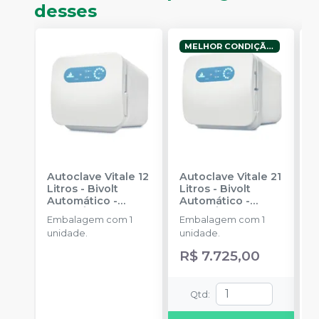
desses
MELHOR CONDIÇÃO!
Autoclave Vitale 12
Autoclave Vitale 21
F
Litros - Bivolt
Litros - Bivolt
V
Automático
-
Automático
-
G
CRISTÓFOLI
CRISTÓFOLI
1
Embalagem com 1
Embalagem com 1
E
R
unidade.
unidade.
V
L
4
U
R$ 7.725,00
r
c
b
Qtd
:
s
l