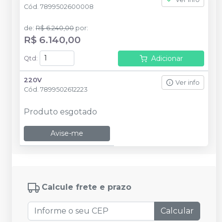
Cód.
7899502600008
de
:
R$ 6.240,00
por
:
R$ 6.140,00
Adicionar
Qtd
:
220V
Ver info
Cód.
7899502612223
Produto esgotado
Avise-me
Calcule frete e prazo
Calcular