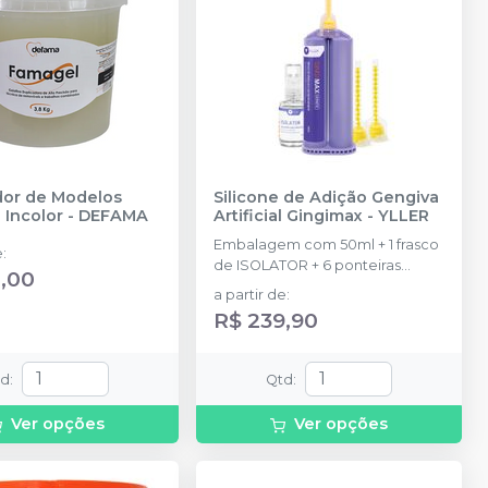
dor de Modelos
Silicone de Adição Gengiva
 Incolor
-
DEFAMA
Artificial Gingimax
-
YLLER
Embalagem com 50ml + 1 frasco
e
:
de ISOLATOR + 6 ponteiras
,00
automisturadoras Amarelas.
a partir de
:
R$ 239,90
td
:
Qtd
:
Ver opções
Ver opções