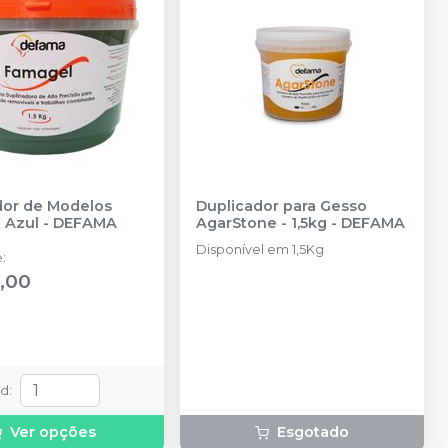
dor de Modelos
Duplicador para Gesso
 Azul
-
DEFAMA
AgarStone - 1,5kg
-
DEFAMA
Disponível em 1,5Kg
e
:
,00
td
:
Ver opções
Esgotado