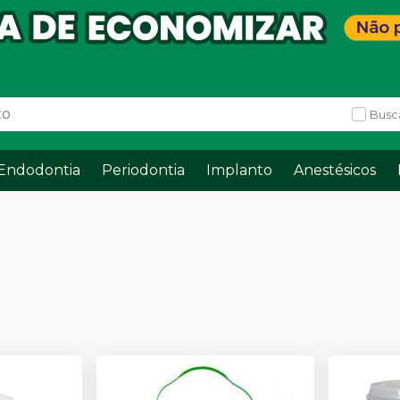
Busc
Endodontia
Periodontia
Implanto
Anestésicos