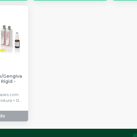
o/Gengiva
t Rigid
-
ases com
istura + 12
e 1
do