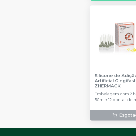
Silicone de Adiçã
Artificial Gingifas
ZHERMACK
Embalagem com 2 b
50ml + 12 pontas de m
pontas de aplicação 
Separador 10ml.
Esgota