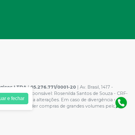
ógicos LTDA
|
05.276.771/0001-20
| Av. Brasil, 1417 -
rmacêutico responsável: Rosenilda Santos de Souza - CRF-
uar e fechar
l estão sujeitos a alterações. Em caso de divergência de
ito de não atender compras de grandes volumes pelo site.