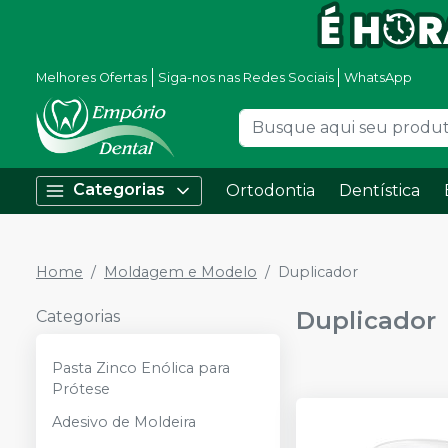
Melhores Ofertas
Siga-nos nas Redes Sociais
WhatsApp
Categorias
Ortodontia
Dentística
Home
Moldagem e Modelo
Duplicador
Duplicador
Categorias
Pasta Zinco Enólica para
Prótese
Adesivo de Moldeira