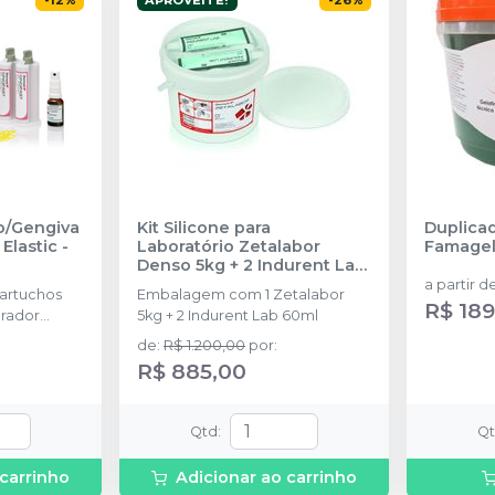
-
12
%
APROVEITE!
-
26
%
o/Gengiva
Kit Silicone para
Duplica
t Elastic
-
Laboratório Zetalabor
Famagel
Denso 5kg + 2 Indurent Lab
60ml
-
ZHERMACK
a partir d
artuchos
Embalagem com 1 Zetalabor
R$ 189
arador
5kg + 2 Indurent Lab 60ml
 pontas para
de
:
R$ 1.200,00
por
:
2 pontas
R$ 885,00
Qtd
:
Q
 carrinho
Adicionar ao carrinho