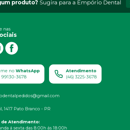
gum produto?
Sugira para a
Empório Dental
 nas
ociais
ame no
WhatsApp
Atendimento
) 99130-3678
(46) 3225-3678
odentalpedidos@gmail.com
il, 1417 Pato Branco - PR
o de Atendimento
:
nda á sexta das 8:00h ás 18:00h