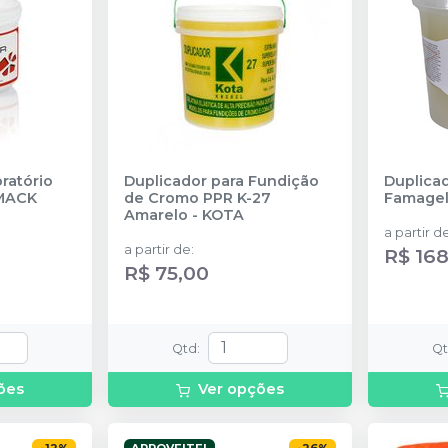
oratório
Duplicador para Fundição
Duplica
MACK
de Cromo PPR K-27
Famagel
Amarelo
-
KOTA
a partir d
a partir de
:
R$ 168
R$ 75,00
Qtd
:
Q
ões
Ver opções