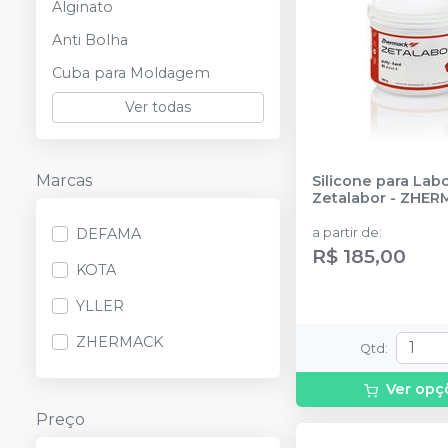
Alginato
Anti Bolha
Cuba para Moldagem
Ver todas
Marcas
Silicone para Lab
Zetalabor
-
ZHER
DEFAMA
a partir de
:
R$ 185,00
KOTA
YLLER
ZHERMACK
Qtd
:
Ver opç
Preço