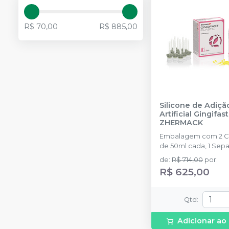
R$ 70,00
R$ 885,00
Silicone de Adiçã
Artificial Gingifas
ZHERMACK
Embalagem com 2 C
de 50ml cada, 1 Sep
(isolante) de 10ml, 12
de
:
R$ 714,00
por
:
mistura amarelas e 1
R$ 625,00
intraorais amarelas.
Qtd
:
Adicionar ao