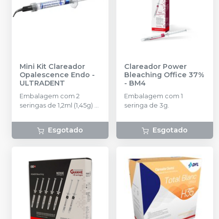
Mini Kit Clareador
Clareador Power
Opalescence Endo
-
Bleaching Office 37%
ULTRADENT
-
BM4
Embalagem com 2
Embalagem com 1
seringas de 1,2ml (1,45g) +
seringa de 3g.
20 Black Mini Tip
Esgotado
Esgotado