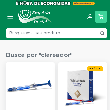
Busca por "
clareador
"
ATÉ
-
1
%