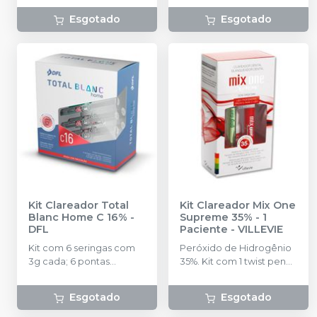
Esgotado
Esgotado
Kit Clareador Total
Kit Clareador Mix One
Blanc Home C 16%
-
Supreme 35% - 1
DFL
Paciente
-
VILLEVIE
Kit com 6 seringas com
Peróxido de Hidrogênio
3g cada; 6 pontas
35%. Kit com 1 twist pen
aplicadoras
com 1,5g de gel
transparentes; 2 placas
clareador + 1 barreira
Esgotado
Esgotado
para confecção de
gengival Gingi Dam 1g + 1
moldeiras; 1 porta-
Protetor Lingual + 1