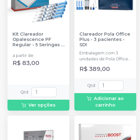
Kit Clareador
Clareador Pola Office
Opalescence PF
Plus - 3 pacientes
-
Regular - 5 Seringas
-
SDI
ULTRADENT
Embalagem com 3
a partir de
:
unidades de Pola Office
R$ 83,00
+, 2,8ml cada + 3 de
R$ 389,00
Barreira Gengival, 1g
cada + 3 Afastadores de
bochecha Optragate +
Qtd
:
Acessórios.
Qtd
:
Adicionar ao
Ver opções
carrinho