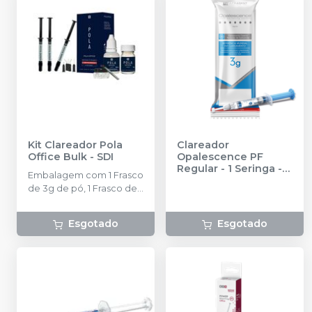
Kit Clareador Pola
Clareador
Office Bulk
-
SDI
Opalescence PF
Regular - 1 Seringa
-
Embalagem com 1 Frasco
ULTRADENT
de 3g de pó, 1 Frasco de
20ml de Pola Office, 3
Seringas de 1g de
Esgotado
Esgotado
Barreira Gengival e
Acessórios