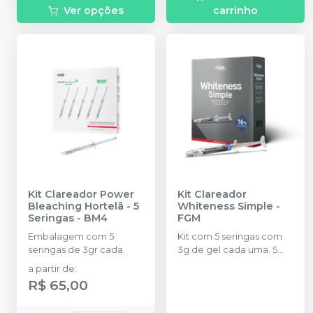
Ver opções
carrinho
Kit Clareador Power
Kit Clareador
Bleaching Hortelã - 5
Whiteness Simple
-
Seringas
-
BM4
FGM
Embalagem com 5
Kit com 5 seringas com
seringas de 3gr cada.
3g de gel cada uma. 5
ponteiras para aplicação.
a partir de
:
2 placas para confecção
R$ 65,00
das moldeiras. 1 porta-
moldeiras.