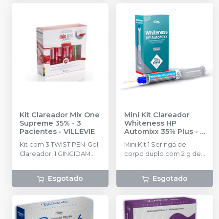
moldeira; 1 manual do
Solução de bicarbonato
paciente
de sódio 5ml + 5 pontas
aplicadoras.
Kit Clareador Mix One
Mini Kit Clareador
Supreme 35% - 3
Whiteness HP
Pacientes
-
VILLEVIE
Automixx 35% Plus - 1
Paciente
-
FGM
Kit com 3 TWIST PEN-Gel
Mini Kit 1 Seringa de
Clareador, 1 GINGIDAM
corpo duplo com 2 g de
3g-Barreira Gengival, 1
gel, 2 pontas
SENSIS 2% 2,5ml-
misturadoras, 1 Top dam
Esgotado
Esgotado
Dessensibilizante, 3
com 1 g e ponteiras.
Protetores Linguais , 1
Solução de bicarbonato
de sódio 5ml , 5 pontas
aplicadoras