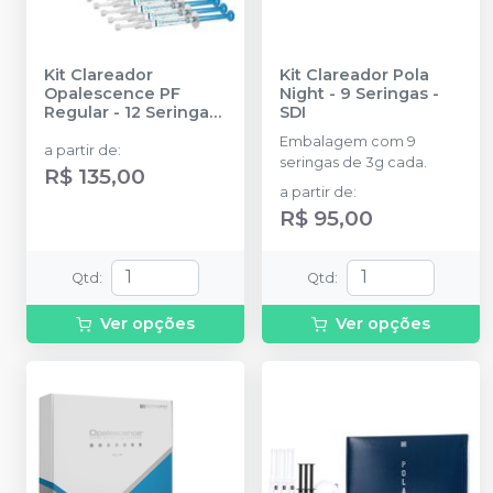
Kit Clareador
Kit Clareador Pola
Opalescence PF
Night - 9 Seringas
-
Regular - 12 Seringas
SDI
-
ULTRADENT
Embalagem com 9
a partir de
:
seringas de 3g cada.
R$ 135,00
a partir de
:
R$ 95,00
Qtd
:
Qtd
:
Ver opções
Ver opções