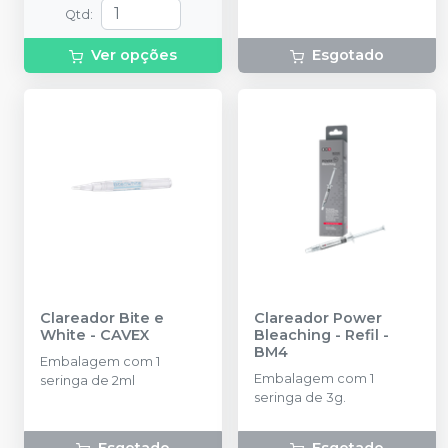
Qtd
:
Ver opções
Esgotado
Clareador Bite e
Clareador Power
White
-
CAVEX
Bleaching - Refil
-
BM4
Embalagem com 1
Embalagem com 1
seringa de 2ml
seringa de 3g.