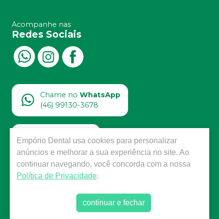
Acompanhe nas
Redes Sociais
Chame no
WhatsApp
(46) 99130-3678
Atendimento
Empório Dental
usa cookies para personalizar
(46) 3225-3678
anúncios e melhorar a sua experiência no site. Ao
continuar navegando, você concorda com a nossa
Política de Privacidade
.
emporiodentalpedidos@gmail.com
Av. Brasil, 1417 Pato Branco - PR
continuar e fechar