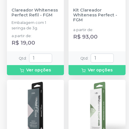
Clareador Whiteness
Kit Clareador
Perfect Refil
-
FGM
Whiteness Perfect
-
FGM
Embalagem com 1
seringa de 3g.
a partir de
:
R$ 93,00
a partir de
:
R$ 19,00
Qtd
:
Qtd
:
Ver opções
Ver opções