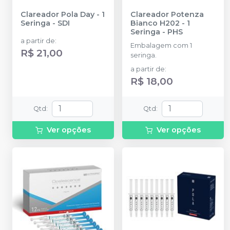
Clareador Pola Day - 1
Clareador Potenza
Seringa
-
SDI
Bianco H202 - 1
Seringa
-
PHS
a partir de
:
Embalagem com 1
R$ 21,00
seringa.
a partir de
:
R$ 18,00
Qtd
:
Qtd
:
Ver opções
Ver opções