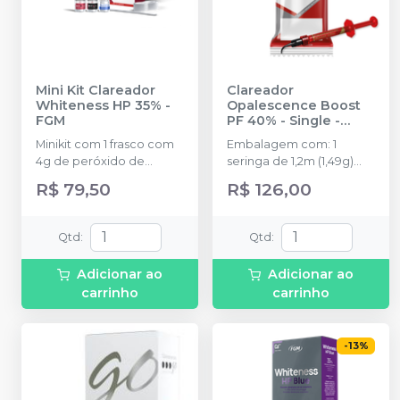
Mini Kit Clareador
Clareador
Whiteness HP 35%
-
Opalescence Boost
FGM
PF 40% - Single
-
ULTRADENT
Minikit com 1 frasco com
Embalagem com: 1
4g de peróxido de
seringa de 1,2m (1,49g)
hidrogênio concentrado
Opalescence Boost e 3
R$ 79,50
R$ 126,00
+ 1 frasco com 2g de
Black Mini Tip.
espessante + 1 frasco
com 2g de solução
Qtd
:
Qtd
:
Neutralize (neutralizante
de peróxidos) + 1
Adicionar ao
Adicionar ao
espátula e uma placa
carrinho
carrinho
para preparo do gel.
-
13
%