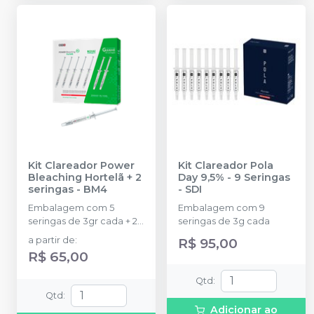
Kit Clareador Power
Kit Clareador Pola
Bleaching Hortelã + 2
Day 9,5% - 9 Seringas
seringas
-
BM4
-
SDI
Embalagem com 5
Embalagem com 9
seringas de 3gr cada + 2
seringas de 3g cada
seringas.
a partir de
:
R$ 95,00
R$ 65,00
Qtd
:
Qtd
:
Adicionar ao