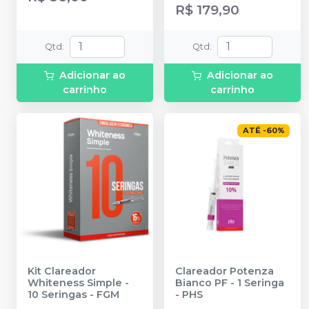
Peróxido de Hidrogênio
R$ 179,90
com 1,3g; 01 Frasco de
Neutralizante com 10g; 01
Seringa de barreira
Qtd
:
Qtd
:
gengival com 2,5g; 08
Ponteiras de aplicação;
Adicionar ao
Adicionar ao
01 Instrução de uso para
carrinho
carrinho
o profissional.
ATÉ
-
60
%
Kit Clareador
Clareador Potenza
Whiteness Simple -
Bianco PF - 1 Seringa
10 Seringas
-
FGM
-
PHS