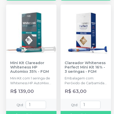
Mini Kit Clareador
Clareador Whiteness
Whiteness HP
Perfect Mini Kit 16% -
Automixx 35%
-
FGM
3 seringas
-
FGM
Mini Kit com 1 seringa de
Embalagem com:
Whiteness HP AutoMixx
Peróxido de Carbamida
com 2g, 2 ponteiras de
16%. Kit com 3 seringas
R$ 139,00
R$ 63,00
automistura, 1 seringa Top
com 3g.
Dam com 1g.
Qtd
:
Qtd
: