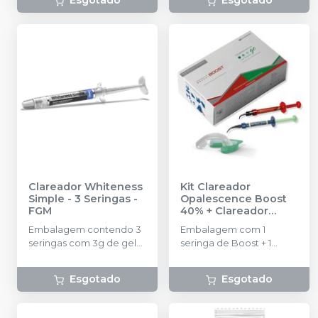
Esgotado
Esgotado
Clareador Whiteness
Kit Clareador
Simple - 3 Seringas
-
Opalescence Boost
FGM
40% + Clareador
Opalescence GO 15%
Embalagem contendo 3
Embalagem com 1
+ Protetor Gengival
seringas com 3g de gel
seringa de Boost + 1
Opaldan
-
cada uma.
seringa de OpalDam
ULTRADENT
Green + 5 blisters de Go
Esgotado
Esgotado
15% + 4 Black Mini Tip.