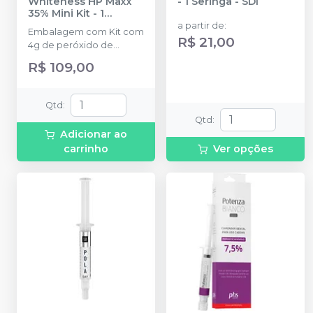
Whiteness HP Maxx
- 1 Seringa
-
SDI
35% Mini Kit - 1
Paciente
-
FGM
a partir de
:
Embalagem com Kit com
R$ 21,00
4g de peróxido de
hidrogênio + 2g de
R$ 109,00
Espessante + 2g de
Neutralizante + Espátula +
Placa para preparo do
Qtd
:
gel + Top Dam Azul com
Qtd
:
1g + 2 ponteiras.
Adicionar ao
carrinho
Ver opções