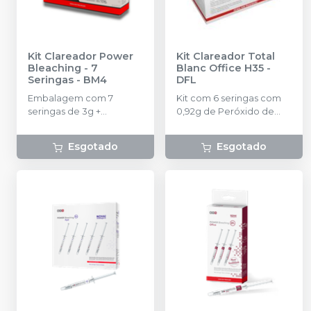
Kit Clareador Power
Kit Clareador Total
Bleaching - 7
Blanc Office H35
-
Seringas
-
BM4
DFL
Embalagem com 7
Kit com 6 seringas com
seringas de 3g +
0,92g de Peróxido de
Acessórios.
Hidrogênio 35% + 6
seringas com 0,30g de
Esgotado
Esgotado
Espessante + 1 frasco com
6ml de Neutralizante + 1
seringa com 3g de
Protetor Gengival +
Acessórios (pontas
aplicadoras e conector)