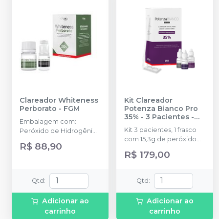
aplicação.
Clareador Whiteness
Kit Clareador
Perborato
-
FGM
Potenza Bianco Pro
35% - 3 Pacientes
-
Embalagem com:
PHS
Kit 3 pacientes, 1 frasco
Peróxido de Hidrogênio
com 15,3g de peróxido
à 20%. Kit com Perborato
R$ 88,90
de hidrogênio, 1 frasco
de Sódio em pó 10g +
R$ 179,00
com 5,5g de espessante,
Peróxido de Hidrogênio
1 frasco com 10g de
em líquido 8g +
neutralizante, 1 seringa
acessórios.
Qtd
:
Qtd
:
com 3g de barreira
gengival, 1 recipiente
Adicionar ao
Adicionar ao
para mistura, 1 espátula
carrinho
carrinho
misturadora