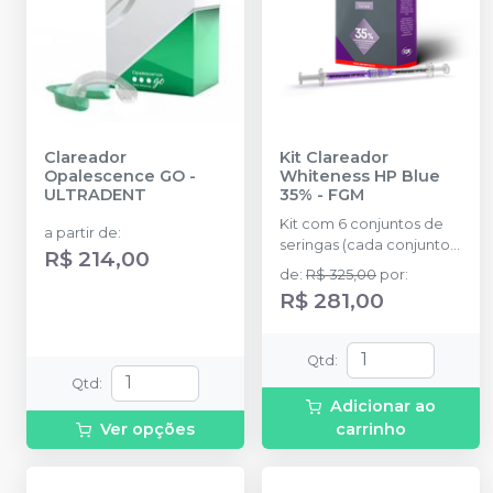
Clareador
Kit Clareador
Opalescence GO
-
Whiteness HP Blue
ULTRADENT
35%
-
FGM
Kit com 6 conjuntos de
a partir de
:
seringas (cada conjunto
R$ 214,00
com 1 seringa de
de
:
R$ 325,00
por
:
Peróxido de Hidrogênio
R$ 281,00
com 0,84g e 1 seringa de
Espessante com 0,36g,
1,2g no total em cada
Qtd
:
conjunto) + Top Dam
Qtd
:
Verde com 2g + 6
Adicionar ao
ponteiras + Neutralizante
Ver opções
carrinho
com 2g + 6 dispositivos
de acoplamento das
seringas + 6 ponteiras de