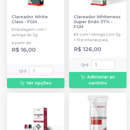
Clareador White
Clareador Whiteness
Class
-
FGM
Super Endo 37%
-
FGM
Embalagem com 1
Kit com 1 seringa com 3g
seringa de 3g.
+ 15 ponteiras para
a partir de
:
aplicação do gel.
R$ 126,00
R$ 16,00
Qtd
:
Qtd
:
Adicionar ao
Ver opções
carrinho