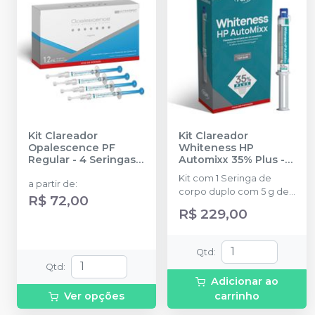
Kit Clareador
Kit Clareador
Opalescence PF
Whiteness HP
Regular - 4 Seringas
-
Automixx 35% Plus
-
ULTRADENT
FGM
Kit com 1 Seringa de
a partir de
:
corpo duplo com 5 g de
R$ 72,00
gel, 5 pontas
R$ 229,00
misturadoras, 1 Top dam
com 2 g e ponteiras e 1
Neutralize com 2 g.
Qtd
:
Qtd
:
Adicionar ao
Ver opções
carrinho