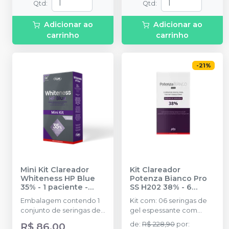
Qtd
:
Qtd
:
2g + 6 ponteiras.
Neutralize (neutralizante
de peróxidos) + 1
Adicionar ao
Adicionar ao
espátula e uma placa
carrinho
carrinho
para preparo do gel e 1
Top Dam com 2g.
-
21
%
Mini Kit Clareador
Kit Clareador
Whiteness HP Blue
Potenza Bianco Pro
35% - 1 paciente
-
SS H202 38% - 6
FGM
Seringas
-
PHS
Embalagem contendo 1
Kit com: 06 seringas de
conjunto de seringas de
gel espessante com
1,2g. 1 seringa Top Dam 1g
0,4g; 06 Seringas de
R$ 86,00
de
:
R$ 228,90
por
: