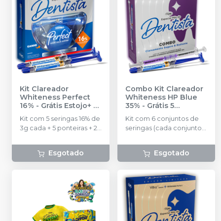
Kit Clareador
Combo Kit Clareador
Whiteness Perfect
Whiteness HP Blue
16% - Grátis Estojo+ 2
35% - Grátis 5
Seringas Whiteness
Seringas Whiteness
Kit com 5 seringas 16% de
Kit com 6 conjuntos de
Perfect 16%
-
FGM
Perfect 16%
-
FGM
3g cada + 5 ponteiras + 2
seringas (cada conjunto
placas em vinil com 1mm
com 1 seringa de
para confecção das
Peróxido de Hidrogênio
Esgotado
Esgotado
moldeiras + 1 porta
com 0,84g e 1 seringa de
moldeira + Instruções
Espessante com 0,36g,
para o profissional e o
1,2g no total em cada
paciente. Grátis Estojo+ 2
conjunto) + Top Dam
Seringas Whiteness
Verde com 2g + 6
Perfect 16%
ponteiras + Neutralizante
com 2g + 6 dispositivos