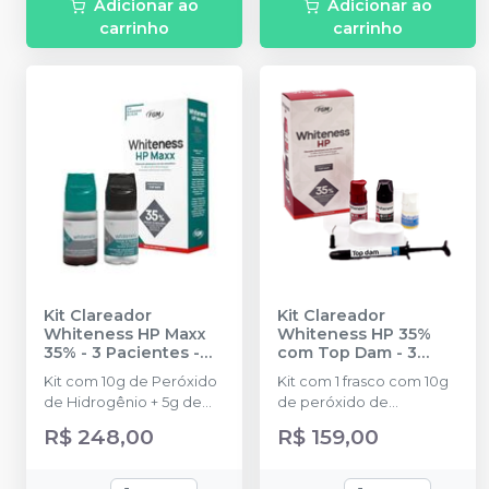
Adicionar ao
Adicionar ao
carrinho
carrinho
Kit Clareador
Kit Clareador
Whiteness HP Maxx
Whiteness HP 35%
35% - 3 Pacientes
-
com Top Dam - 3
FGM
Pacientes
-
FGM
Kit com 10g de Peróxido
Kit com 1 frasco com 10g
de Hidrogênio + 5g de
de peróxido de
Espessante + 2g de
hidrogênio concentrado
R$ 248,00
R$ 159,00
Neutralizante + Espátula +
+ 1 frasco com 5g de
Placa para preparo do
espessante + 1 frasco
gel + Top dam Azul com
com 2g de solução