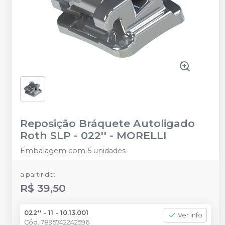
Reposição Bráquete Autoligado
Roth SLP - 022''
-
MORELLI
Embalagem com 5 unidades
a partir de:
R$ 39,50
022'' - 11 - 10.13.001
Ver info
Cód.
7895742242596