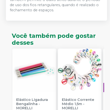
de uso dos fios retangulares, quando é realizado o
fechamento de espaços.
Você também pode gostar
desses
Elástico Ligadura
Elástico Corrente
A
Bengalinha
-
Médio 1,5m
-
O
MORELLI
MORELLI
T