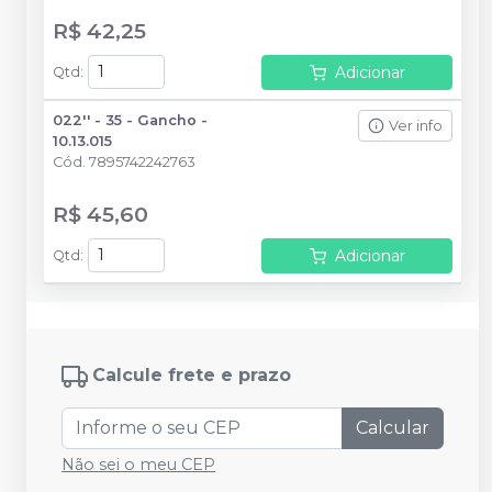
R$ 42,25
Adicionar
Qtd
:
022'' - 35 - Gancho -
Ver info
10.13.015
Cód.
7895742242763
R$ 45,60
Adicionar
Qtd
:
Calcule frete e prazo
Calcular
Não sei o meu CEP