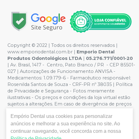
Copyright © 2022 | Todos os direitos reservados |
www.emporiodental.com.br
|
Emporio Dental
Produtos Odontológicos LTDA
|
05.276.771/0001-20
| Av. Brasil, 1417 - Centro, Pato Branco / PR - CEP 85501-
027 | Autorizações de Funcionamento ANVISA -
Medicamentos: 1.09.179-6 - Farmacêutico responsável:
Rosenilda Santos de Souza - CRF-PR nº 38035 | Política
de Privacidade e Segurança - Fotos meramente
ilustrativas - Os preços e condições da loja virtual estão
sujeitos a alterações. Em caso de divergência de preços
no site, o valor válido é o do Carrinho de Compra. Não
Empório Dental
usa cookies para personalizar
vendemos por atacado, por isso nos reservamos o
direito de não atender compras de grandes volumes
anúncios e melhorar a sua experiência no site. Ao
pelo site.
continuar navegando, você concorda com a nossa
Política de Privacidade
.