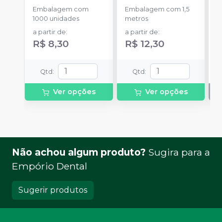
-
Embalagem com
Embalagem com 1,5
E
1000 unidades
metros
S
a partir de
:
a partir de
:
R$ 8,30
R$ 12,30
Qtd
:
Qtd
:
Ver opções
Ver opções
Não achou algum produto?
Sugira para a
Empório Dental
Sugerir produtos