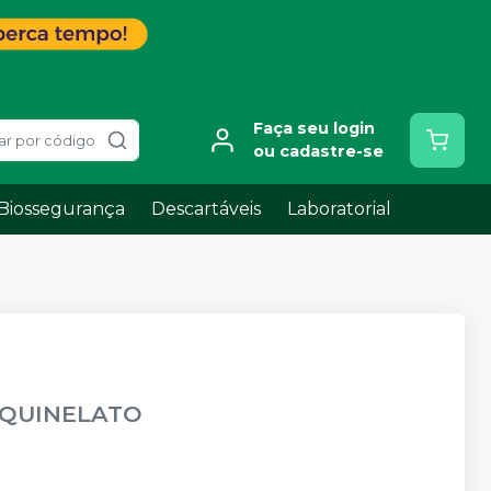
Faça seu login
ar por código
ou cadastre-se
Biossegurança
Descartáveis
Laboratorial
QUINELATO