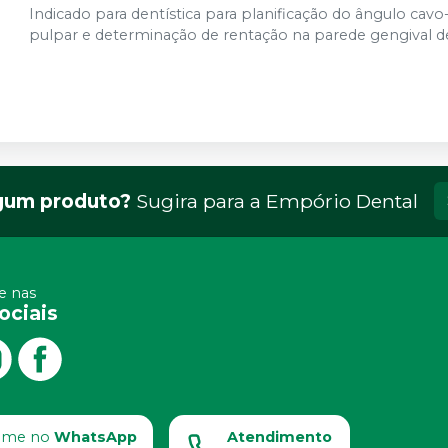
Indicado para dentística para planificação do ângulo cav
pulpar e determinação de rentação na parede gengival de 
gum produto?
Sugira para a
Empório Dental
 nas
ociais
ame no
WhatsApp
Atendimento