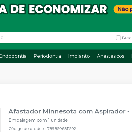
Busc
Endodontia
Periodontia
Implanto
Anestésicos
Afastador Minnesota com Aspirador
-
Embalagem com 1 unidade
Código do produto
:
7898506811502