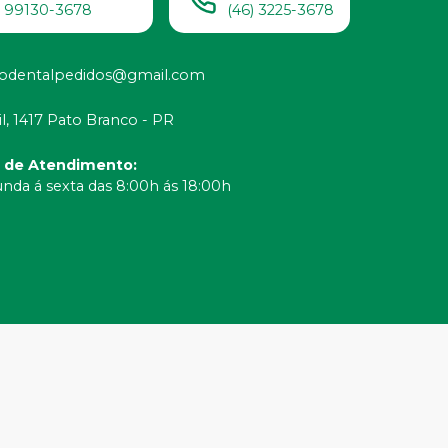
) 99130-3678
(46) 3225-3678
odentalpedidos@gmail.com
il, 1417 Pato Branco - PR
o de Atendimento
:
nda á sexta das 8:00h ás 18:00h