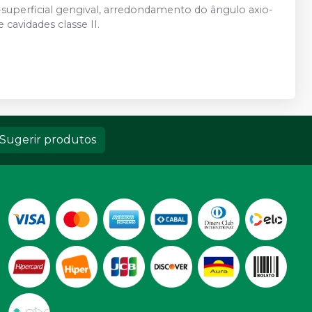
o-superficial gengival, arredondamento do ângulo axio-
cavidades classe II.
Sugerir produtos