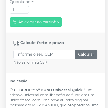
Quantidade
:
Adicionar ao carrinho
Calcule frete e prazo
Calcular
Não sei o meu CEP
Indicação:
3
O
CLEARFIL™ S
BOND Universal Quick
é um
adesivo universal com liberação de flúor, em um
único frasco, com uma nova química original
baseada em MDP e AMIDO, que proporciona uma