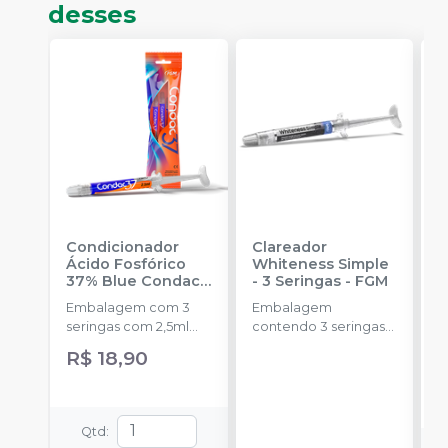
desses
Condicionador
Clareador
R
Ácido Fosfórico
Whiteness Simple
X
37% Blue Condac
-
- 3 Seringas
-
FGM
E
FGM
Embalagem com 3
Embalagem
s
seringas com 2,5ml
contendo 3 seringas
a
cada uma e 3
com 3g de gel cada
R$ 18,90
ponteiras para
uma.
aplicação.
Qtd
: