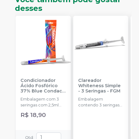
desses
Condicionador
Clareador
R
Ácido Fosfórico
Whiteness Simple
X
37% Blue Condac
-
- 3 Seringas
-
FGM
E
FGM
Embalagem com 3
Embalagem
s
seringas com 2,5ml
contendo 3 seringas
a
cada uma e 3
com 3g de gel cada
R$ 18,90
ponteiras para
uma.
aplicação.
Qtd
: